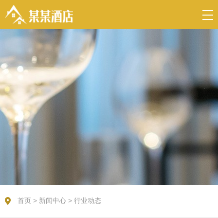
首页
>
新闻中心
>
行业动态