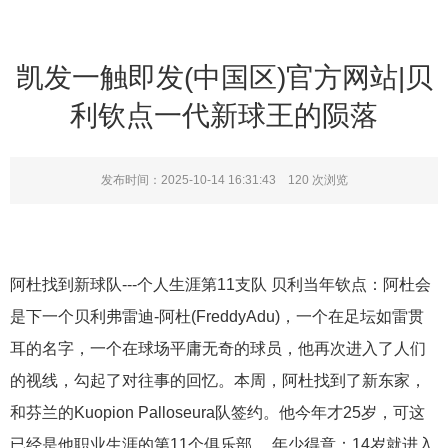
凯发一触即发(中国区)官方网站|贝
利钦点一代新球王的陨落
发布时间：2025-10-14 16:31:43
120
次浏览
阿杜找到新球队---个人生涯第11支队 贝利当年钦点：阿杜会
是下一个贝利弗雷迪-阿杜(FreddyAdu)，一个在足坛如雷贯
耳的名字，一个在球场平庸无奇的球员，他再次进入了人们
的视线，勾起了对往事的回忆。本周，阿杜找到了新东家，
和芬兰的Kuopion Palloseura队签约。他今年才25岁，可这
已经是他职业生涯的第11个俱乐部。 年少得意：14岁就进入